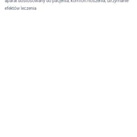
aparat dostosowany do pacjenta; komfort noszenia; utrzymanie
efektów leczenia
MIKROIMPLANTY
Mikroimplanty to inaczej małe implanty tymczasowe,
które mocuje się w miejscu, w którym z jakiś powodów
utraciliśmy nasz ząb (w przypadku braków zębowych).
Stosuje się go w celu usprawnienia leczenia aparatem
ortodontycznym w trakcie jego trwania. Sam zabieg jest
bezbolesny.