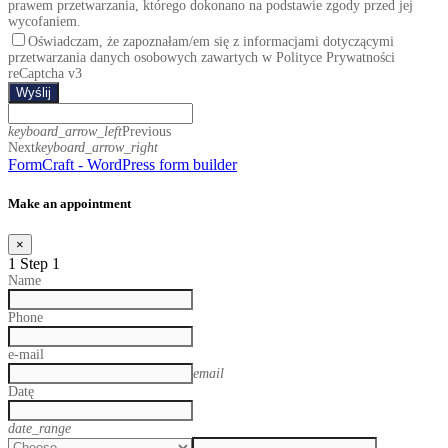
prawem przetwarzania, którego dokonano na podstawie zgody przed jej
wycofaniem.
Oświadczam, że zapoznałam/em się z informacjami dotyczącymi
przetwarzania danych osobowych zawartych w Polityce Prywatności
reCaptcha v3
Wyślij
keyboard_arrow_left
Previous
Next
keyboard_arrow_right
FormCraft - WordPress form builder
Make an appointment
×
1
Step 1
Name
Phone
e-mail
email
Datę
date_range