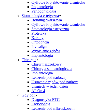
Cyfrowe Projektowanie Uśmiechu
Implantologia
Periodontologia
Stomatologia estetyczna
Bonding Warszawa
Cyfrowe Projektowanie Uśmiechu
Stomatologia estetyczna
Protetyka
Korony
Ortodoncja
Invisalign
Wybielanie zębów
Implantologia
Chirurgia
Chirurg szczękowy
Chirurgia stomatologiczna
Implantologia
Leczenie pod narkozą
Usuwanie zębów pod narkozą
Uśmiech w jeden dzień
All On 4
Gdy boli
Diagnostyka RTG
Endodoncja
Leczenie pod mikroskopem