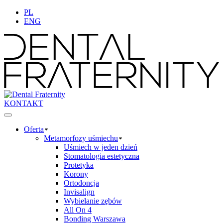
PL
ENG
KONTAKT
Oferta
Metamorfozy uśmiechu
Uśmiech w jeden dzień
Stomatologia estetyczna
Protetyka
Korony
Ortodoncja
Invisalign
Wybielanie zębów
All On 4
Bonding Warszawa