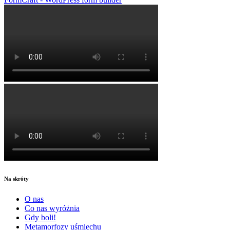
Na skróty
O nas
Co nas wyróżnia
Gdy boli!
Metamorfozy uśmiechu