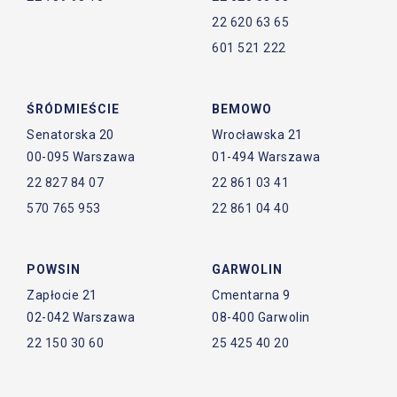
22 620 63 65
601 521 222
ŚRÓDMIEŚCIE
BEMOWO
Senatorska 20
Wrocławska 21
00-095 Warszawa
01-494 Warszawa
22 827 84 07
22 861 03 41
570 765 953
22 861 04 40
POWSIN
GARWOLIN
Zapłocie 21
Cmentarna 9
02-042 Warszawa
08-400 Garwolin
22 150 30 60
25 425 40 20