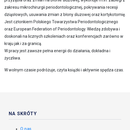
przyzębia oraz zmian na błonie śluzowej, wykonuje m.in. zabiegi z
zakresu mikrochirurgii periodontologicznej, pokrywania recesji
dziąsłowych, usuwania zmian z błony śluzowej oraz kortykotomię.
Jest członkiem Polskiego Towarzystwa Periodontologicznego
oraz European Federation of Periodontology. Wiedzę zdobywa i
doskonali na licznych szkoleniach oraz konferencjach zarówno w
kraju jak i za granicą.
W pracy jest zawsze pełna energii do działania, dokładna i
życzliwa.
W wolnym czasie podróżuje, czyta książki i aktywnie spędza czas.
NA SKRÓTY
O nas